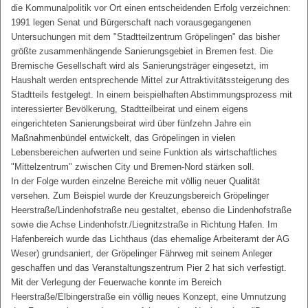
die Kommunalpolitik vor Ort einen entscheidenden Erfolg verzeichnen:
1991 legen Senat und Bürgerschaft nach vorausgegangenen
Untersuchungen mit dem "Stadtteilzentrum Gröpelingen" das bisher
größte zusammenhängende Sanierungsgebiet in Bremen fest. Die
Bremische Gesellschaft wird als Sanierungsträger eingesetzt, im
Haushalt werden entsprechende Mittel zur Attraktivitätssteigerung des
Stadtteils festgelegt. In einem beispielhaften Abstimmungsprozess mit
interessierter Bevölkerung, Stadtteilbeirat und einem eigens
eingerichteten Sanierungsbeirat wird über fünfzehn Jahre ein
Maßnahmenbündel entwickelt, das Gröpelingen in vielen
Lebensbereichen aufwerten und seine Funktion als wirtschaftliches
"Mittelzentrum" zwischen City und Bremen-Nord stärken soll.
In der Folge wurden einzelne Bereiche mit völlig neuer Qualität
versehen. Zum Beispiel wurde der Kreuzungsbereich Gröpelinger
Heerstraße/Lindenhofstraße neu gestaltet, ebenso die Lindenhofstraße
sowie die Achse Lindenhofstr./Liegnitzstraße in Richtung Hafen. Im
Hafenbereich wurde das Lichthaus (das ehemalige Arbeiteramt der AG
Weser) grundsaniert, der Gröpelinger Fährweg mit seinem Anleger
geschaffen und das Veranstaltungszentrum Pier 2 hat sich verfestigt.
Mit der Verlegung der Feuerwache konnte im Bereich
Heerstraße/Elbingerstraße ein völlig neues Konzept, eine Umnutzung