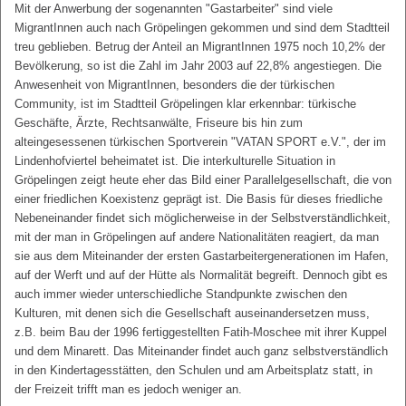
Mit der Anwerbung der sogenannten "Gastarbeiter" sind viele
MigrantInnen auch nach Gröpelingen gekommen und sind dem Stadtteil
treu geblieben. Betrug der Anteil an MigrantInnen 1975 noch 10,2% der
Bevölkerung, so ist die Zahl im Jahr 2003 auf 22,8% angestiegen. Die
Anwesenheit von MigrantInnen, besonders die der türkischen
Community, ist im Stadtteil Gröpelingen klar erkennbar: türkische
Geschäfte, Ärzte, Rechtsanwälte, Friseure bis hin zum
alteingesessenen türkischen Sportverein "VATAN SPORT e.V.", der im
Lindenhofviertel beheimatet ist. Die interkulturelle Situation in
Gröpelingen zeigt heute eher das Bild einer Parallelgesellschaft, die von
einer friedlichen Koexistenz geprägt ist. Die Basis für dieses friedliche
Nebeneinander findet sich möglicherweise in der Selbstverständlichkeit,
mit der man in Gröpelingen auf andere Nationalitäten reagiert, da man
sie aus dem Miteinander der ersten Gastarbeitergenerationen im Hafen,
auf der Werft und auf der Hütte als Normalität begreift. Dennoch gibt es
auch immer wieder unterschiedliche Standpunkte zwischen den
Kulturen, mit denen sich die Gesellschaft auseinandersetzen muss,
z.B. beim Bau der 1996 fertiggestellten Fatih-Moschee mit ihrer Kuppel
und dem Minarett. Das Miteinander findet auch ganz selbstverständlich
in den Kindertagesstätten, den Schulen und am Arbeitsplatz statt, in
der Freizeit trifft man es jedoch weniger an.