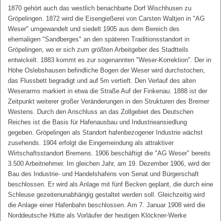
1870 gehört auch das westlich benachbarte Dorf Wischhusen zu
Gröpelingen. 1872 wird die Eisengießerei von Carsten Waltjen in "AG
Weser" umgewandelt und siedelt 1905 aus dem Bereich des
ehemaligen "Sandberges" an den späteren Traditionsstandort in
Gröpelingen, wo er sich zum größten Arbeitgeber des Stadtteils
entwickelt. 1883 kommt es zur sogenannten "Weser-Korrektion". Der in
Höhe Oslebshausen befindliche Bogen der Weser wird durchstochen,
das Flussbett begradigt und auf 5m vertieft. Den Verlauf des alten
Weserarms markiert in etwa die Straße Auf der Finkenau. 1888 ist der
Zeitpunkt weiterer großer Veränderungen in den Strukturen des Bremer
Westens. Durch den Anschluss an das Zollgebiet des Deutschen
Reiches ist die Basis für Hafenausbau und Industrieansiedlung
gegeben. Gröpelingen als Standort hafenbezogener Industrie wächst
zusehends. 1904 erfolgt die Eingemeindung als attraktiver
Wirtschaftsstandort Bremens. 1906 beschäftigt die "AG Weser" bereits
3.500 Arbeitnehmer. Im gleichen Jahr, am 19. Dezember 1906, wird der
Bau des Industrie- und Handelshafens von Senat und Bürgerschaft
beschlossen. Er wird als Anlage mit fünf Becken geplant, die durch eine
Schleuse gezeitenunabhängig gestaltet werden soll. Gleichzeitig wird
die Anlage einer Hafenbahn beschlossen. Am 7. Januar 1908 wird die
Norddeutsche Hütte als Vorläufer der heutigen Klöckner-Werke