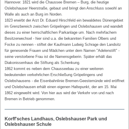
Hannover. 1821 wird die Chaussee Bremen – Burg, die heutige
Oslebshauser Heerstraße, gebaut und bringt den Anschluss sowohl an
Walle als auch an Burg im Norden.
1823 erwirbt der Arzt Dr. Eduard Hirschfeld ein bewaldetes Dünengebiet
im Grenzbereich zwischen Gröpelingen und Oslebshausen und wandelt
dieses zu einer herrschaftlichen Parkanlage um. Nach mehrfachem
Besitzerwechsel - hier sind u.a. die bekannten Familien Olbers und
Focke zu nennen - stiftet der Kaufmann Ludwig Schrage den Landsitz
für genesende Frauen und Mädchen unter dem Namen "Adelenstift" -
seine verstorbene Frau ist die Namensgeberin. Später erhält das
Diakonissenhaus die Stiftung als Schenkung.
1862 kommt es neben dem Chausseebau zu einer weiteren
bedeutenden verkehrlichen Erschließung Gröpelingens und
Oslebshausens - die Eisenbahnlinie Bremen-Geestemünde wird eröffnet
und Oslebshausen erhält einen eigenen Haltepunkt, der am 15. Mai
1862 eingeweiht wird. Von hier aus wird der Verkehr von und nach
Bremen in Betrieb genommen.
Korff'sches Landhaus, Oslebshauser Park und
Oslebshauser Schule