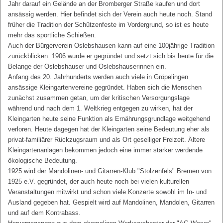
Jahr darauf ein Gelände an der Bromberger Straße kaufen und dort
ansässig werden. Hier befindet sich der Verein auch heute noch. Stand
früher die Tradition der Schützenfeste im Vordergrund, so ist es heute
mehr das sportliche Schießen.
Auch der Bürgerverein Oslebshausen kann auf eine 100jährige Tradition
zurückblicken. 1906 wurde er gegründet und setzt sich bis heute für die
Belange der Oslebshauser und Oslebshauserinnen ein.
Anfang des 20. Jahrhunderts werden auch viele in Gröpelingen
ansässige Kleingartenvereine gegründet. Haben sich die Menschen
zunächst zusammen getan, um der kritischen Versorgungslage
während und nach dem 1. Weltkrieg entgegen zu wirken, hat der
Kleingarten heute seine Funktion als Ernährungsgrundlage weitgehend
verloren. Heute dagegen hat der Kleingarten seine Bedeutung eher als
privat-familiärer Rückzugsraum und als Ort geselliger Freizeit. Ältere
Kleingartenanlagen bekommen jedoch eine immer stärker werdende
ökologische Bedeutung.
1925 wird der Mandolinen- und Gitarren-Klub "Stolzenfels" Bremen von
1925 e.V. gegründet, der auch heute noch bei vielen kulturellen
Veranstaltungen mitwirkt und schon viele Konzerte sowohl im In- und
Ausland gegeben hat. Gespielt wird auf Mandolinen, Mandolen, Gitarren
und auf dem Kontrabass.