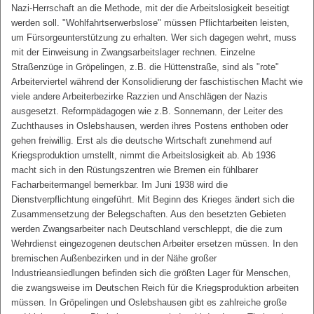
Nazi-Herrschaft an die Methode, mit der die Arbeitslosigkeit beseitigt
werden soll. "Wohlfahrtserwerbslose" müssen Pflichtarbeiten leisten,
um Fürsorgeunterstützung zu erhalten. Wer sich dagegen wehrt, muss
mit der Einweisung in Zwangsarbeitslager rechnen. Einzelne
Straßenzüge in Gröpelingen, z.B. die Hüttenstraße, sind als "rote"
Arbeiterviertel während der Konsolidierung der faschistischen Macht wie
viele andere Arbeiterbezirke Razzien und Anschlägen der Nazis
ausgesetzt. Reformpädagogen wie z.B. Sonnemann, der Leiter des
Zuchthauses in Oslebshausen, werden ihres Postens enthoben oder
gehen freiwillig. Erst als die deutsche Wirtschaft zunehmend auf
Kriegsproduktion umstellt, nimmt die Arbeitslosigkeit ab. Ab 1936
macht sich in den Rüstungszentren wie Bremen ein fühlbarer
Facharbeitermangel bemerkbar. Im Juni 1938 wird die
Dienstverpflichtung eingeführt. Mit Beginn des Krieges ändert sich die
Zusammensetzung der Belegschaften. Aus den besetzten Gebieten
werden Zwangsarbeiter nach Deutschland verschleppt, die die zum
Wehrdienst eingezogenen deutschen Arbeiter ersetzen müssen. In den
bremischen Außenbezirken und in der Nähe großer
Industrieansiedlungen befinden sich die größten Lager für Menschen,
die zwangsweise im Deutschen Reich für die Kriegsproduktion arbeiten
müssen. In Gröpelingen und Oslebshausen gibt es zahlreiche große