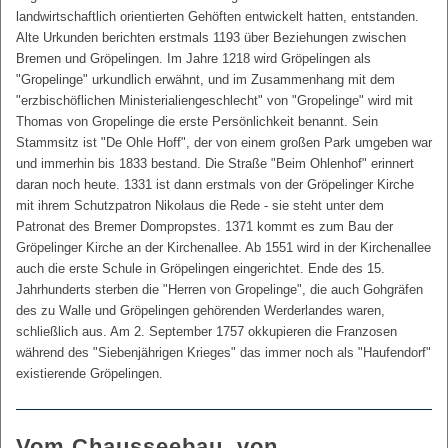
landwirtschaftlich orientierten Gehöften entwickelt hatten, entstanden.
Alte Urkunden berichten erstmals 1193 über Beziehungen zwischen
Bremen und Gröpelingen. Im Jahre 1218 wird Gröpelingen als
"Gropelinge" urkundlich erwähnt, und im Zusammenhang mit dem
"erzbischöflichen Ministerialiengeschlecht" von "Gropelinge" wird mit
Thomas von Gropelinge die erste Persönlichkeit benannt. Sein
Stammsitz ist "De Ohle Hoff", der von einem großen Park umgeben war
und immerhin bis 1833 bestand. Die Straße "Beim Ohlenhof" erinnert
daran noch heute. 1331 ist dann erstmals von der Gröpelinger Kirche
mit ihrem Schutzpatron Nikolaus die Rede - sie steht unter dem
Patronat des Bremer Dompropstes. 1371 kommt es zum Bau der
Gröpelinger Kirche an der Kirchenallee. Ab 1551 wird in der Kirchenallee
auch die erste Schule in Gröpelingen eingerichtet. Ende des 15.
Jahrhunderts sterben die "Herren von Gropelinge", die auch Gohgräfen
des zu Walle und Gröpelingen gehörenden Werderlandes waren,
schließlich aus. Am 2. September 1757 okkupieren die Franzosen
während des "Siebenjährigen Krieges" das immer noch als "Haufendorf"
existierende Gröpelingen.
Vom Chausseebau, von