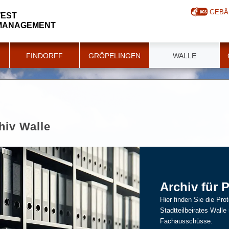
GEBÄ
WEST
LMANAGEMENT
FINDORFF
GRÖPELINGEN
WALLE
hiv Walle
Archiv für 
Hier finden Sie die Pro
Stadtteilbeirates Walle
Fachausschüsse.