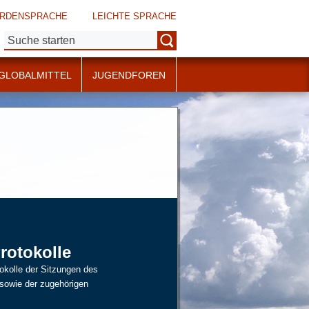
RDENSPRACHE
LEICHTE SPRACHE
Suche:
GLOBALMITTEL
JUGENDFOREN
Protokolle
tokolle der Sitzungen des
 sowie der zugehörigen